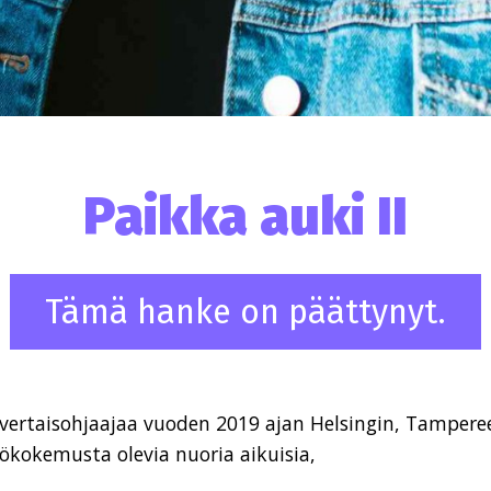
Paikka auki II
Tämä hanke on päättynyt.
vertaisohjaajaa vuoden 2019 ajan Helsingin, Tamperee
yökokemusta olevia nuoria aikuisia,