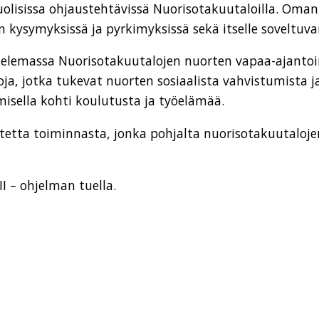
uolisissa ohjaustehtävissä Nuorisotakuutaloilla. Oma
ysymyksissä ja pyrkimyksissä sekä itselle soveltuva
lemassa Nuorisotakuutalojen nuorten vapaa-ajantoimin
inoja, jotka tukevat nuorten sosiaalista vahvistumista
isella kohti koulutusta ja työelämää.
autetta toiminnasta, jonka pohjalta nuorisotakuutalo
I – ohjelman tuella.