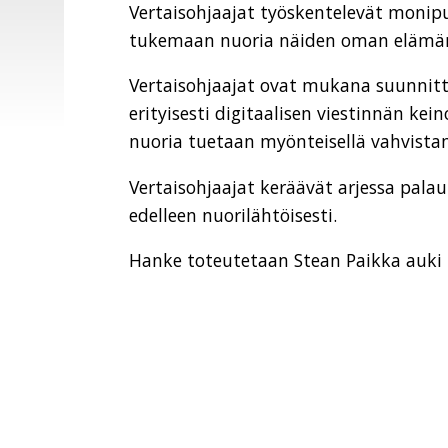
Vertaisohjaajat työskentelevät monip
tukemaan nuoria näiden oman elämän k
Vertaisohjaajat ovat mukana suunnitte
erityisesti digitaalisen viestinnän ke
nuoria tuetaan myönteisellä vahvistam
Vertaisohjaajat keräävät arjessa pal
edelleen nuorilähtöisesti.
Hanke toteutetaan Stean Paikka auki I