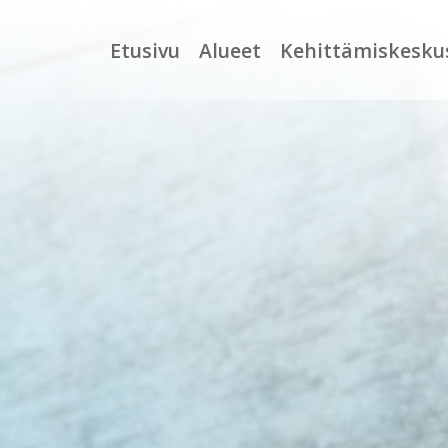
Etusivu
Alueet
Kehittämiskesku
UUSIMAA
Tutkimus- ja
Yh
kehittämiskeskus
PIRKANMAA
To
Yhteiskunnallinen
yrittäjyys
VARSINAIS-SUOMI
He
Käynnissä olevat
SATAKUNTA
Av
hankkeet
KESKI-SUOMI
Ti
Päättyneet
hankkeet
ETELÄ-POHJANMAA
Ha
ti
Kansainvälisyys
ETELÄ-SAVO
POHJOIS-SAVO