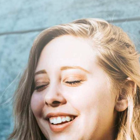
POHJOIS-KARJALA
PÄIJÄT-HÄME
POHJOIS-SUOMI
KAINUU
Ajankohtaista