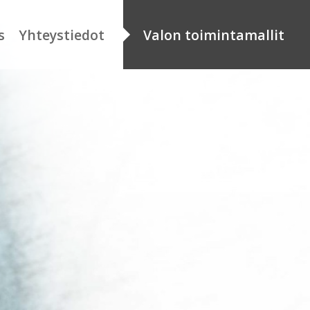
s
Yhteystiedot
Valon toimintamallit
distys
Toimintamallien
kuvaukset
imipisteet
Asiakastarinat
nkilöstö
Organisaatiot
oimet työpaikat
Aineistopankki / intra
etosuojaseloste
nketyön
etosuojaseloste