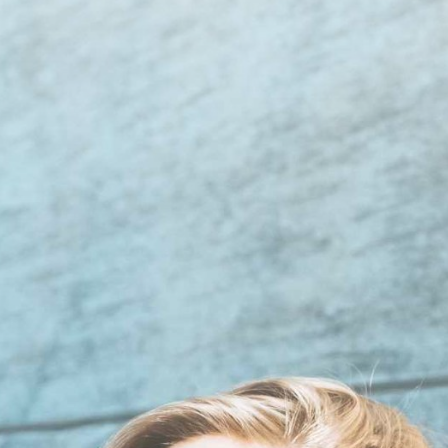
POHJOIS-KARJALA
PÄIJÄT-HÄME
POHJOIS-SUOMI
KAINUU
Ajankohtaista