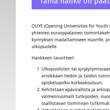
Tämä hanke on päät
OUYE (Opening Universities for Youth
yhteinen eurooppalainen toimintakeh
kynnyksen madaltamiseen nuorille, j
ulkopuolelle.
Hankkeen tavoitteet:
Ulkopuolisten tai syrjäytymisvaa
arvokkaan tiedon ja taidon tunn
opiskelupolku korkeakouluun.
Kehitetään epävirallista ja arkio
valmennusmalli tutkijoiden, nuor
osallistavan toiminnan tutkimuks