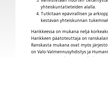
Vahvistetaan nuorten tietämystä
yhteiskuntatieteiden alalla.
Tutkitaan epävirallisen ja arkio
kestävän yhteiskunnan tukemisek
Hankkeessa on mukana neljä korkeakoul
Hankkeen päätoteuttaja on ranskalain
Ranskasta mukana ovat myös järjest
on Valo-Valmennusyhdistys ja Human
Britanniasta mukana ovat Sheba arts,
Action Research) ja The Manchester M
ovat YEDITEPE UNIVERSITY VAKIF ja Zer
Hankkeen toiminta-aika on 2020-2023