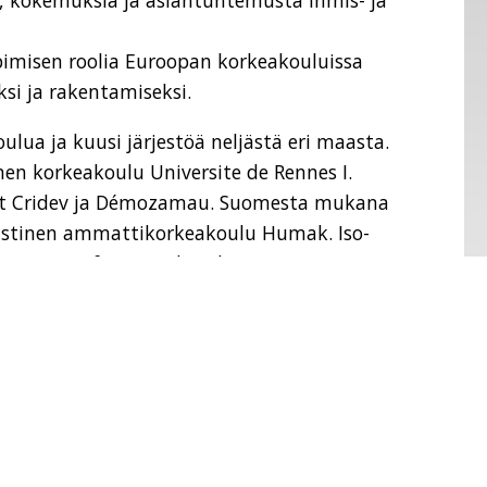
, kokemuksia ja asiantuntemusta ihmis- ja
ppimisen roolia Euroopan korkeakouluissa
si ja rakentamiseksi.
ua ja kuusi järjestöä neljästä eri maasta.
en korkeakoulu Universite de Rennes I.
öt Cridev ja Démozamau. Suomesta mukana
istinen ammattikorkeakoulu Humak. Iso-
 RAPAR (Refugee and Asylum Participatory
etropolitan University. Turkin kumppanit
o Discrimination Association.
 ja hanketta rahoittaa Erasmus+.