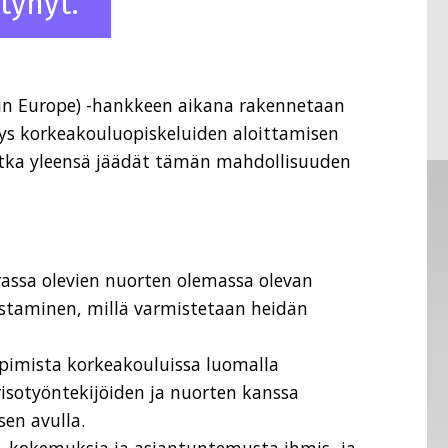
tynyt.
 in Europe) -hankkeen aikana rakennetaan
ys korkeakouluopiskeluiden aloittamisen
otka yleensä jäädät tämän mahdollisuuden
rassa olevien nuorten olemassa olevan
istaminen, millä varmistetaan heidän
ppimista korkeakouluissa luomalla
isotyöntekijöiden ja nuorten kanssa
en avulla.