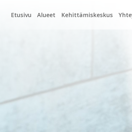
Etusivu
Alueet
Kehittämiskeskus
Yhte
UUSIMAA
Tutkimus- ja
Yhdistys
kehittämiskeskus
PIRKANMAA
Toimipiste
Yhteiskunnallinen
yrittäjyys
VARSINAIS-SUOMI
Henkilöstö
Käynnissä olevat
SATAKUNTA
Avoimet ty
hankkeet
KESKI-SUOMI
Tietosuoja
Päättyneet
hankkeet
ETELÄ-POHJANMAA
Hanketyön
tietosuoja
Kansainvälisyys
ETELÄ-SAVO
POHJOIS-SAVO