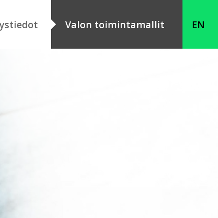
ystiedot
Valon toimintamallit
EN
Toimintamallien
kuvaukset
et
Asiakastarinat
Organisaatiot
öpaikat
Aineistopankki / intra
seloste
seloste