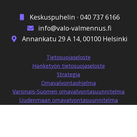
Keskuspuhelin · 040 737 6166
info@valo-valmennus.fi
Annankatu 29 A 14, 00100 Helsinki
Tietosuojaseloste
Hanketyön tietosuojaseloste
Strategia
Omavalvontaohjelma
Varsinais-Suomen omavalvontasuunnitelma
Uudenmaan omavalvontasuunnitelma
Keski-Suomen omavalvontasuunnitelma
Omavalvonnan palautelomake