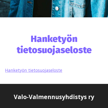
Hanketyön
tietosuojaseloste
Hanketyön tietosuojaseloste
Valo-Valmennusyhdistys ry