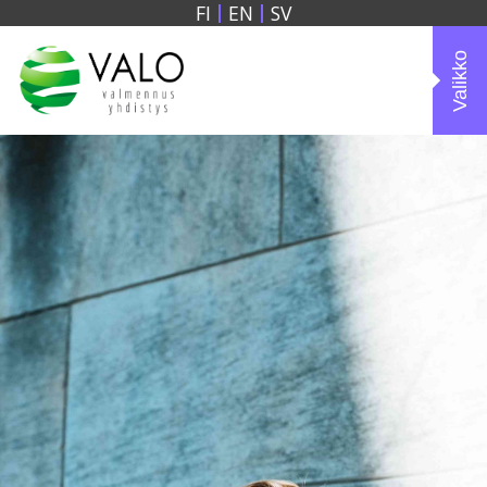
FI
EN
SV
Valikko