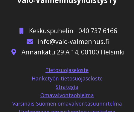
Valo-Valmennusyhdistys ry
Keskuspuhelin · 040 737 6166
info@valo-valmennus.fi
Annankatu 29 A 14, 00100 Helsinki
Tietosuojaseloste
Hanketyön tietosuojaseloste
Strategia
Omavalvontaohjelma
Varsinais-Suomen omavalvontasuunnitelma
Uudenmaan omavalvontasuunnitelma
Keski-Suomen omavalvontasuunnitelma
Omavalvonnan palautelomake