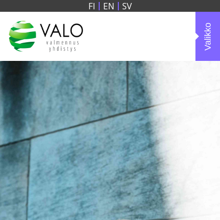
FI
EN
SV
Valikko