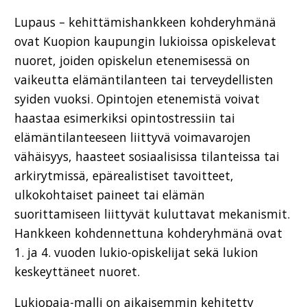
Lupaus – kehittämishankkeen kohderyhmänä
ovat Kuopion kaupungin lukioissa opiskelevat
nuoret, joiden opiskelun etenemisessä on
vaikeutta elämäntilanteen tai terveydellisten
syiden vuoksi. Opintojen etenemistä voivat
haastaa esimerkiksi opintostressiin tai
elämäntilanteeseen liittyvä voimavarojen
vähäisyys, haasteet sosiaalisissa tilanteissa tai
arkirytmissä, epärealistiset tavoitteet,
ulkokohtaiset paineet tai elämän
suorittamiseen liittyvät kuluttavat mekanismit.
Hankkeen kohdennettuna kohderyhmänä ovat
1. ja 4. vuoden lukio-opiskelijat sekä lukion
keskeyttäneet nuoret.
Lukiopaja-malli on aikaisemmin kehitetty