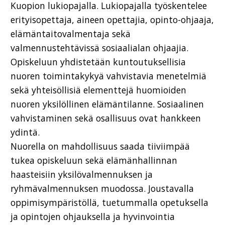
Kuopion lukiopajalla. Lukiopajalla työskentelee
erityisopettaja, aineen opettajia, opinto-ohjaaja,
elämäntaitovalmentaja sekä
valmennustehtävissä sosiaalialan ohjaajia.
Opiskeluun yhdistetään kuntoutuksellisia
nuoren toimintakykyä vahvistavia menetelmiä
sekä yhteisöllisiä elementtejä huomioiden
nuoren yksilöllinen elämäntilanne. Sosiaalinen
vahvistaminen sekä osallisuus ovat hankkeen
ydintä.
Nuorella on mahdollisuus saada tiiviimpää
tukea opiskeluun sekä elämänhallinnan
haasteisiin yksilövalmennuksen ja
ryhmävalmennuksen muodossa. Joustavalla
oppimisympäristöllä, tuetummalla opetuksella
ja opintojen ohjauksella ja hyvinvointia