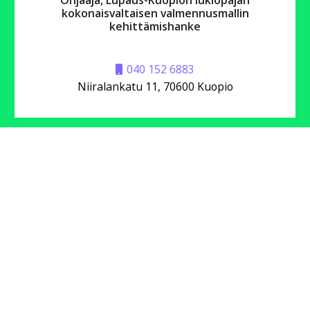
Ohjaaja, Lupaus-Kuopion lukiopajan
kokonaisvaltaisen valmennusmallin
kehittämishanke
040 152 6883
Niiralankatu 11, 70600 Kuopio
Hanna Savolainen
Ohjaaja, Starttipaja
Lupaus -Kuopion lukiopajan
kokonaisvaltaisen valmennusmallin
kehittämishanke
040 486 5627
Niiralankatu 11, 70600 Kuopio