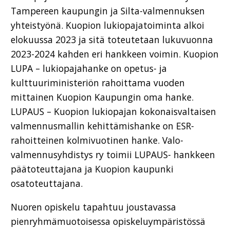
Tampereen kaupungin ja Silta-valmennuksen
yhteistyönä. Kuopion lukiopajatoiminta alkoi
elokuussa 2023 ja sitä toteutetaan lukuvuonna
2023-2024 kahden eri hankkeen voimin. Kuopion
LUPA – lukiopajahanke on opetus- ja
kulttuuriministeriön rahoittama vuoden
mittainen Kuopion Kaupungin oma hanke.
LUPAUS – Kuopion lukiopajan kokonaisvaltaisen
valmennusmallin kehittämishanke on ESR-
rahoitteinen kolmivuotinen hanke. Valo-
valmennusyhdistys ry toimii LUPAUS- hankkeen
päätoteuttajana ja Kuopion kaupunki
osatoteuttajana.
Nuoren opiskelu tapahtuu joustavassa
pienryhmämuotoisessa opiskeluympäristössä