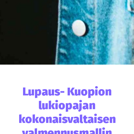
Lupaus- Kuopion
lukiopajan
kokonaisvaltaisen
valmennusmallin