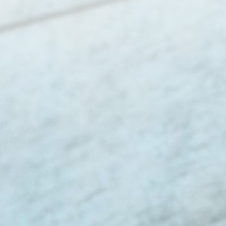
POHJOIS-KARJALA
PÄIJÄT-HÄME
POHJOIS-SUOMI
KAINUU
Ajankohtaista