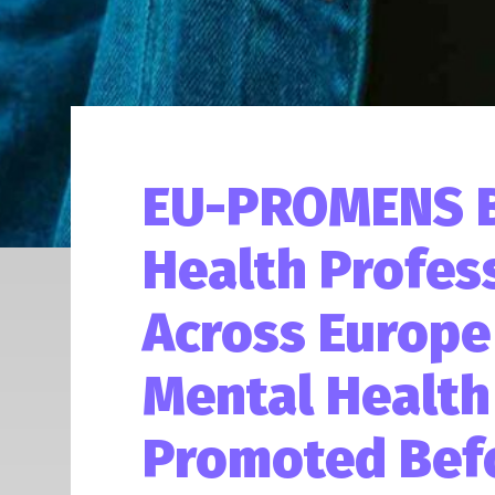
EU-PROMENS B
Health Profes
Across Europe 
Mental Health
Promoted Bef