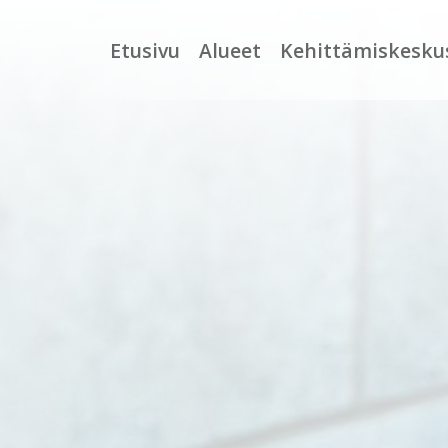
Etusivu
Alueet
Kehittämiskesku
UUSIMAA
Tutkimus- ja
Yh
kehittämiskeskus
PIRKANMAA
To
Yhteiskunnallinen
yrittäjyys
VARSINAIS-SUOMI
He
Käynnissä olevat
SATAKUNTA
Av
hankkeet
KESKI-SUOMI
Ti
Päättyneet
hankkeet
ETELÄ-POHJANMAA
Ha
ti
Kansainvälisyys
ETELÄ-SAVO
POHJOIS-SAVO