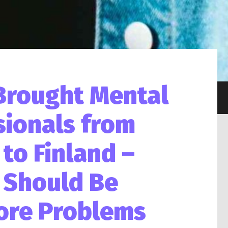
rought Mental
sionals from
to Finland –
 Should Be
ore Problems