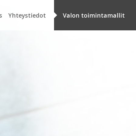
s
Yhteystiedot
Valon toimintamallit
distys
Toimintamallien
kuvaukset
imipisteet
Asiakastarinat
nkilöstö
Organisaatiot
oimet työpaikat
Aineistopankki / intra
etosuojaseloste
nketyön
etosuojaseloste