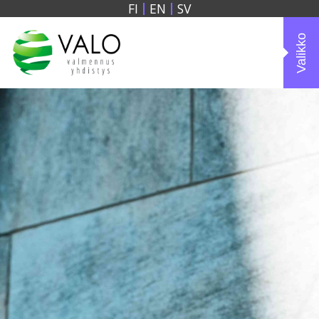
FI
EN
SV
Valikko