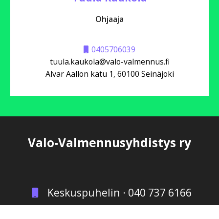
Ohjaaja
0405706039
tuula.kaukola@valo-valmennus.fi
Alvar Aallon katu 1, 60100 Seinäjoki
Valo-Valmennusyhdistys ry
Keskuspuhelin · 040 737 6166
info@valo-valmennus.fi