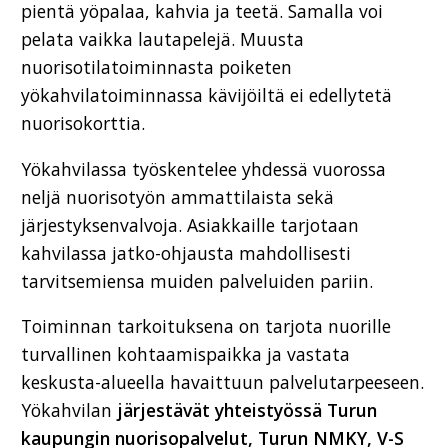
pientä yöpalaa, kahvia ja teetä. Samalla voi
pelata vaikka lautapelejä. Muusta
nuorisotilatoiminnasta poiketen
yökahvilatoiminnassa kävijöiltä ei edellytetä
nuorisokorttia.
Yökahvilassa työskentelee yhdessä vuorossa
neljä nuorisotyön ammattilaista sekä
järjestyksenvalvoja. Asiakkaille tarjotaan
kahvilassa jatko-ohjausta mahdollisesti
tarvitsemiensa muiden palveluiden pariin.
Toiminnan tarkoituksena on tarjota nuorille
turvallinen kohtaamispaikka ja vastata
keskusta-alueella havaittuun palvelutarpeeseen.
Yökahvilan
järjestävät yhteistyössä Turun
kaupungin nuorisopalvelut, Turun NMKY, V-S