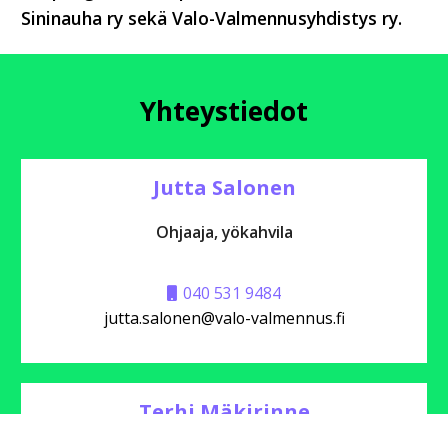
Sininauha ry sekä Valo-Valmennusyhdistys ry.
Yhteystiedot
Jutta Salonen
Ohjaaja, yökahvila
040 531 9484
jutta.salonen@valo-valmennus.fi
Terhi Mäkirinne