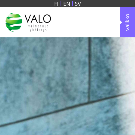
FI
EN
SV
Valikko